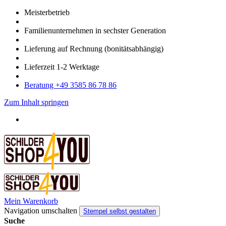
Meister­betrieb
Familien­unter­nehmen in sechster Gene­ration
Lieferung auf Rech­nung
(bonitätsabhängig)
Liefer­zeit
1-2
Werk­tage
Bera­tung +49 3585 86 78 86
Zum Inhalt springen
Mein Warenkorb
Navigation umschalten
Stempel selbst gestalten
Suche