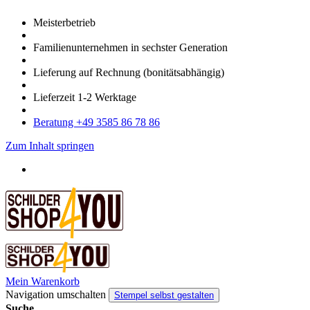
Meister­betrieb
Familien­unter­nehmen in sechster Gene­ration
Lieferung auf Rech­nung
(bonitätsabhängig)
Liefer­zeit
1-2
Werk­tage
Bera­tung +49 3585 86 78 86
Zum Inhalt springen
Mein Warenkorb
Navigation umschalten
Stempel selbst gestalten
Suche