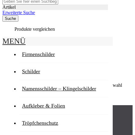
Artikel
Erweiterte Suche
Suche
Produkte vergleichen
MENÜ
Startseite
Schilder
Verbotsschilder
Firmenschilder
Verbotsschilder
Schilder
Verbotsschilder
Leider können wir keine passenden Produkte zu ihrer Auswahl
Namensschilder – Klingelschilder
finden.
Verbotsschilder
Aufkleber & Folien
SCHILDER
Tröpfchenschutz
RECHTLICHES