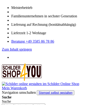
Meister­betrieb
Familien­unter­nehmen in sechster Gene­ration
Lieferung auf Rech­nung
(bonitätsabhängig)
Liefer­zeit
1-2
Werk­tage
Bera­tung +49 3585 86 78 86
Zum Inhalt springen
Mein Warenkorb
Navigation umschalten
Stempel selbst gestalten
Suche
Suche