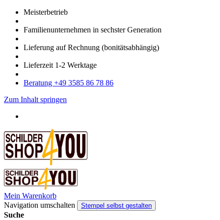
Meister­betrieb
Familien­unter­nehmen in sechster Gene­ration
Lieferung auf Rech­nung
(bonitätsabhängig)
Liefer­zeit
1-2
Werk­tage
Bera­tung +49 3585 86 78 86
Zum Inhalt springen
Mein Warenkorb
Navigation umschalten
Stempel selbst gestalten
Suche