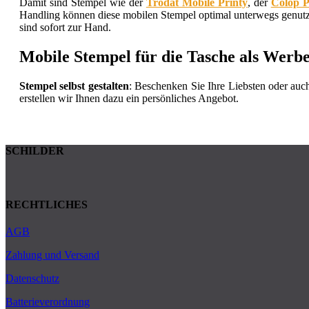
Damit sind Stempel wie der
Trodat Mobile Printy
, der
Colop P
Handling können diese mobilen Stempel optimal unterwegs genutzt
sind sofort zur Hand.
Mobile Stempel für die Tasche als Werbe
Stempel selbst gestalten
: Beschenken Sie Ihre Liebsten oder auc
erstellen wir Ihnen dazu ein persönliches Angebot.
SCHILDER
RECHTLICHES
AGB
Zahlung und Versand
Datenschutz
Batterieverordnung