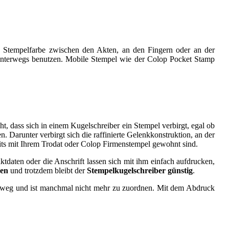
t. Stempelfarbe zwischen den Akten, an den Fingern oder an der
unterwegs benutzen. Mobile Stempel wie der Colop Pocket Stamp
ht, dass sich in einem Kugelschreiber ein Stempel verbirgt, egal ob
Darunter verbirgt sich die raffinierte Gelenkkonstruktion, an der
eits mit Ihrem Trodat oder Colop Firmenstempel gewohnt sind.
tdaten oder die Anschrift lassen sich mit ihm einfach aufdrucken,
ren
und trotzdem bleibt der
Stempelkugelschreiber günstig
.
ck weg und ist manch­mal nicht mehr zu zu­ord­nen. Mit dem Ab­druck