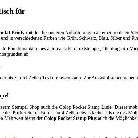
tisch für
rodat Printy
mit den besonderen Anforderungen an einen mobilen St
nd in verschiedenen Farben wie Grün, Schwarz, Blau, Silber und Pink
e Funktionalität eines automatischen Textstempel, allerdings im Mi
ntergründen ab.
e
der bis zu drei Zeilen Text umfassen kann. Zur Auswahl stehen neben
mpel
nserem Stempel Shop auch die Colop Pocket Stamp Linie. Dieser mobi
te des Pocket Stamp ist mit nur 4 Zeilen etwas kleiner als die des Mob
en Mehrwert bietet der
Colop Pocket Stamp Plus
auch die Möglichkeit