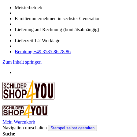
Meister­betrieb
Familien­unter­nehmen in sechster Gene­ration
Lieferung auf Rech­nung
(bonitätsabhängig)
Liefer­zeit
1-2
Werk­tage
Bera­tung +49 3585 86 78 86
Zum Inhalt springen
Mein Warenkorb
Navigation umschalten
Stempel selbst gestalten
Suche