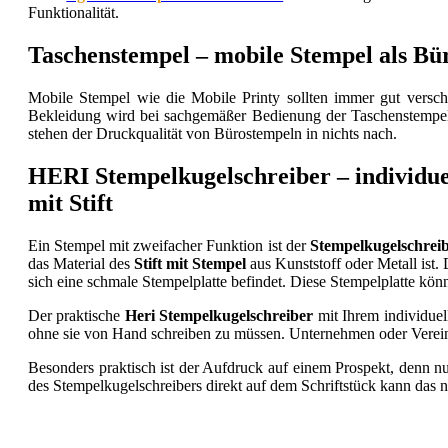
Funktionalität.
Taschenstempel – mobile Stempel als Bü
Mobile Stempel wie die Mobile Printy sollten immer gut versch
Bekleidung wird bei sachgemäßer Bedienung der Taschenstempel
stehen der Druckqualität von Bürostempeln in nichts nach.
HERI Stempelkugelschreiber – individue
mit Stift
Ein Stempel mit zweifacher Funktion ist der
Stempelkugelschrei
das Material des
Stift mit Stempel
aus Kunststoff oder Metall ist.
sich eine schmale Stempelplatte befindet. Diese Stempelplatte kön
Der praktische
Heri Stempelkugelschreiber
mit Ihrem individuel
ohne sie von Hand schreiben zu müssen. Unternehmen oder Verei
Besonders praktisch ist der Aufdruck auf einem Prospekt, denn nur 
des Stem­pel­ku­gel­schrei­bers direkt auf dem Schrift­stück kann das ni