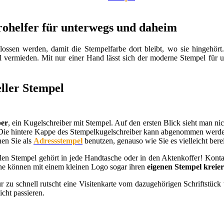
rohelfer für unterwegs und daheim
lossen werden, damit die Stempelfarbe dort bleibt, wo sie hingehör
 vermieden. Mit nur einer Hand lässt sich der moderne Stempel für 
ller Stempel
ber
, ein Kugelschreiber mit Stempel. Auf den ersten Blick sieht man nic
 Die hintere Kappe des Stempelkugelschreiber kann abgenommen werden. 
nen Sie als
Adressstempel
benutzen, genauso wie Sie es vielleicht ber
len Stempel gehört in jede Handtasche oder in den Aktenkoffer! Kontak
ne können mit einem kleinen Logo sogar ihren
eigenen Stempel kreie
zu schnell rutscht eine Visitenkarte vom da­zu­ge­hö­ri­gen Schrift­stü
cht pas­sie­ren.