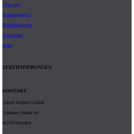
Über uns
Kundenservice
Bestellhinweise
Newsletter
Blog
ZERTIFIZIERUNGEN
KONTAKT
Albert Walther GmbH
Löbtauer Straße 64
01159 Dresden