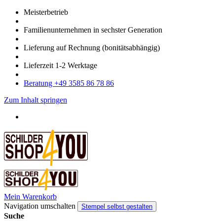
Meister­betrieb
Familien­unter­nehmen in sechster Gene­ration
Lieferung auf Rech­nung
(bonitätsabhängig)
Liefer­zeit
1-2
Werk­tage
Bera­tung +49 3585 86 78 86
Zum Inhalt springen
Mein Warenkorb
Navigation umschalten
Stempel selbst gestalten
Suche