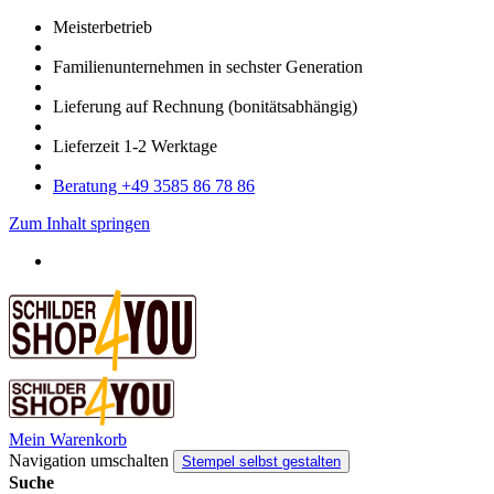
Meister­betrieb
Familien­unter­nehmen in sechster Gene­ration
Lieferung auf Rech­nung
(bonitätsabhängig)
Liefer­zeit
1-2
Werk­tage
Bera­tung +49 3585 86 78 86
Zum Inhalt springen
Mein Warenkorb
Navigation umschalten
Stempel selbst gestalten
Suche