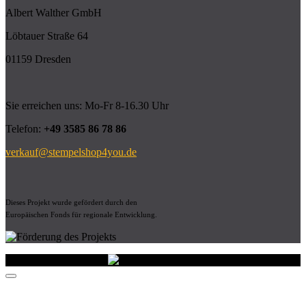
Albert Walther GmbH
Löbtauer Straße 64
01159 Dresden
Sie erreichen uns: Mo-Fr 8-16.30 Uhr
Telefon:
+49 3585 86 78 86
verkauf@stempelshop4you.de
Dieses Projekt wurde gefördert durch den
Europäischen Fonds für regionale Entwicklung.