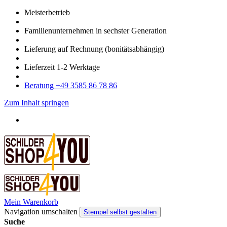
Meister­betrieb
Familien­unter­nehmen in sechster Gene­ration
Lieferung auf Rech­nung
(bonitätsabhängig)
Liefer­zeit
1-2
Werk­tage
Bera­tung +49 3585 86 78 86
Zum Inhalt springen
Mein Warenkorb
Navigation umschalten
Stempel selbst gestalten
Suche