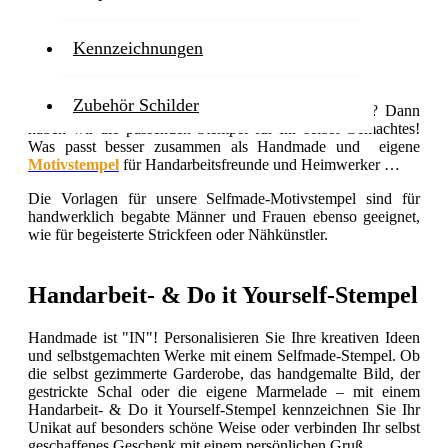
finden.
Kennzeichnungen
Stempel für Kreative
Zubehör Schilder
Sie basteln gerne oder haben Freude an Handarbeit? Dann
haben wir die passenden Stempel für Ihr selbst Gemachtes!
Was passt besser zusammen als Handmade und eigene
Motivstempel
für Handarbeitsfreunde und Heimwerker …
Die Vorlagen für unsere Selfmade-Motivstempel sind für
handwerklich begabte Männer und Frauen ebenso geeignet,
wie für begeisterte Strickfeen oder Nähkünstler.
Handarbeit- & Do it Yourself-Stempel
Handmade ist "IN"! Personalisieren Sie Ihre kreativen Ideen
und selbstgemachten Werke mit einem Selfmade-Stempel. Ob
die selbst gezimmerte Garderobe, das handgemalte Bild, der
gestrickte Schal oder die eigene Marmelade – mit einem
Handarbeit- & Do it Yourself-Stempel kennzeichnen Sie Ihr
Unikat auf besonders schöne Weise oder verbinden Ihr selbst
geschaffenes Geschenk mit einem persönlichen Gruß.