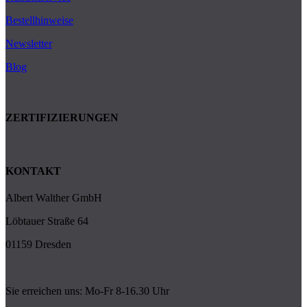
Bestellhinweise
Newsletter
Blog
ZERTIFIZIERUNGEN
KONTAKT
Albert Walther GmbH
Löbtauer Straße 64
01159 Dresden
Sie erreichen uns: Mo-Fr 8-16.30 Uhr