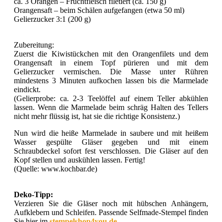
ca. 3 Orangen – Fruchtfleisch filetiert (ca. 150 g)
Orangensaft – beim Schälen aufgefangen (etwa 50 ml)
Gelierzucker 3:1 (200 g)
Zubereitung:
Zuerst die Kiwistückchen mit den Orangenfilets und dem
Orangensaft in einem Topf pürieren und mit dem
Gelierzucker vermischen. Die Masse unter Rühren
mindestens 3 Minuten aufkochen lassen bis die Marmelade
eindickt.
(Gelierprobe: ca. 2-3 Teelöffel auf einem Teller abkühlen
lassen. Wenn die Marmelade beim schräg Halten des Tellers
nicht mehr flüssig ist, hat sie die richtige Konsistenz.)
Nun wird die heiße Marmelade in saubere und mit heißem
Wasser gespülte Gläser gegeben und mit einem
Schraubdeckel sofort fest verschlossen. Die Gläser auf den
Kopf stellen und auskühlen lassen. Fertig!
(Quelle: www.kochbar.de)
Deko-Tipp:
Verzieren Sie die Gläser noch mit hübschen Anhängern,
Aufklebern und Schleifen. Passende Selfmade-Stempel finden
Sie hier im
stempelshop4you.de