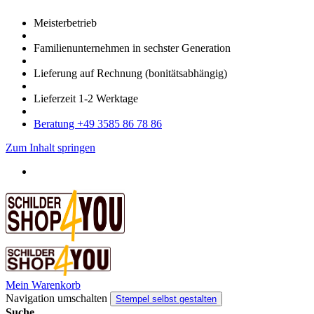
Meister­betrieb
Familien­unter­nehmen in sechster Gene­ration
Lieferung auf Rech­nung
(bonitätsabhängig)
Liefer­zeit
1-2
Werk­tage
Bera­tung +49 3585 86 78 86
Zum Inhalt springen
Mein Warenkorb
Navigation umschalten
Stempel selbst gestalten
Suche