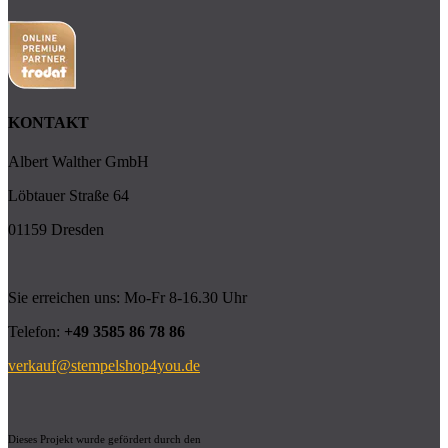
KONTAKT
Albert Walther GmbH
Löbtauer Straße 64
01159 Dresden
Sie erreichen uns: Mo-Fr 8-16.30 Uhr
Telefon:
+49 3585 86 78 86
verkauf@stempelshop4you.de
Dieses Projekt wurde gefördert durch den