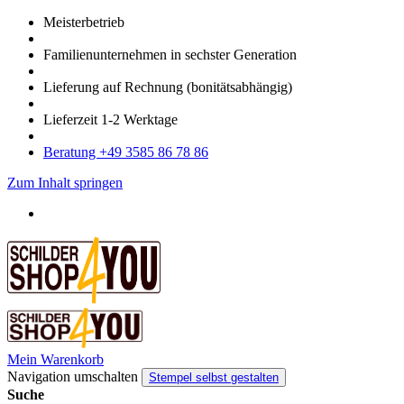
Meister­betrieb
Familien­unter­nehmen in sechster Gene­ration
Lieferung auf Rech­nung
(bonitätsabhängig)
Liefer­zeit
1-2
Werk­tage
Bera­tung +49 3585 86 78 86
Zum Inhalt springen
Mein Warenkorb
Navigation umschalten
Stempel selbst gestalten
Suche