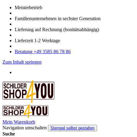
Meister­betrieb
Familien­unter­nehmen in sechster Gene­ration
Lieferung auf Rech­nung
(bonitätsabhängig)
Liefer­zeit
1-2
Werk­tage
Bera­tung +49 3585 86 78 86
Zum Inhalt springen
Mein Warenkorb
Navigation umschalten
Stempel selbst gestalten
Suche