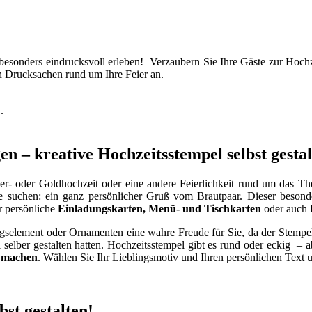
esonders eindrucksvoll erleben! Verzaubern Sie Ihre Gäste zur Hochz
von Drucksachen rund um Ihre Feier an.
.
n – kreative Hochzeitsstempel selbst gesta
ber- oder Goldhochzeit oder eine andere Feierlichkeit rund um das 
 suchen: ein ganz persönlicher Gruß vom Brautpaar. Dieser beson
r persönliche
Einladungskarten, Menü- und Tischkarten
oder auch 
ngselement oder Ornamenten eine wahre Freude für Sie, da der Stempel
selber gestalten hatten. Hochzeitsstempel gibt es rund oder eckig – ab
r machen
. Wählen Sie Ihr Lieblingsmotiv und Ihren persönlichen Text u
st gestalten!