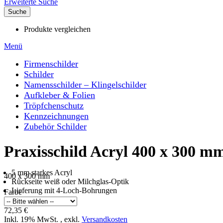
Erweiterte Suche
Suche
Produkte vergleichen
Menü
Firmenschilder
Schilder
Namensschilder – Klingelschilder
Aufkleber & Folien
Tröpfchenschutz
Kennzeichnungen
Zubehör Schilder
Praxisschild Acryl 400 x 300 m
5 mm starkes Acryl
400 x 300 mm
Rückseite weiß oder Milchglas-Optik
Lieferung mit 4-Loch-Bohrungen
Farbe
72,35 €
Inkl. 19% MwSt.
,
exkl.
Versandkosten