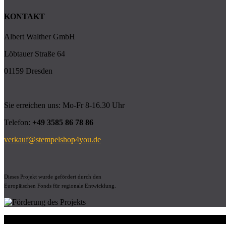
KONTAKT
Albert Walther GmbH
Löbtauer Straße 64
01159 Dresden
Sie erreichen uns: Mo-Fr 8-16.30 Uhr
Telefon:
+49 3585 86 78 86
verkauf@stempelshop4you.de
Dieses Projekt wurde gefördert durch den
Europäischen Fonds für regionale Entwicklung.