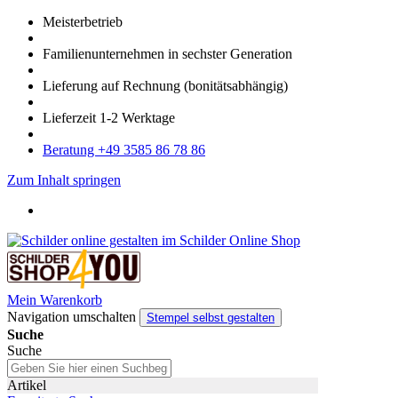
Meister­betrieb
Familien­unter­nehmen in sechster Gene­ration
Lieferung auf Rech­nung
(bonitätsabhängig)
Liefer­zeit
1-2
Werk­tage
Bera­tung +49 3585 86 78 86
Zum Inhalt springen
Mein Warenkorb
Navigation umschalten
Stempel selbst gestalten
Suche
Suche
Artikel