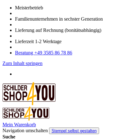
Meister­betrieb
Familien­unter­nehmen in sechster Gene­ration
Lieferung auf Rech­nung
(bonitätsabhängig)
Liefer­zeit
1-2
Werk­tage
Bera­tung +49 3585 86 78 86
Zum Inhalt springen
Mein Warenkorb
Navigation umschalten
Stempel selbst gestalten
Suche