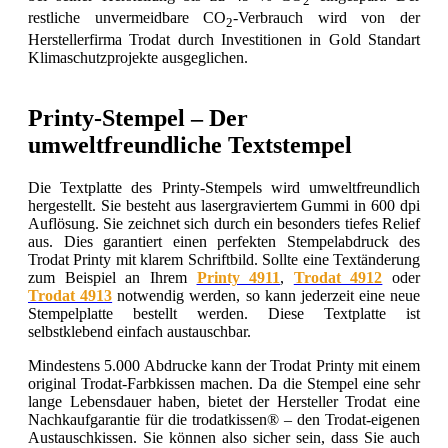
2
restliche unvermeidbare CO
-Verbrauch wird von der
2
Herstellerfirma Trodat durch Investitionen in Gold Standart
Klima­schutz­pro­jek­te aus­ge­gli­chen.
Printy-Stempel – Der
umweltfreundliche Textstempel
Die Textplatte des Printy-Stempels wird umweltfreundlich
hergestellt. Sie besteht aus lasergraviertem Gummi in 600 dpi
Auflösung. Sie zeichnet sich durch ein besonders tiefes Relief
aus. Dies garantiert einen perfekten Stempelabdruck des
Trodat Printy mit klarem Schriftbild. Sollte eine Textänderung
zum Beispiel an Ihrem
Printy 4911
,
Trodat 4912
oder
Trodat 4913
notwendig werden, so kann jederzeit eine neue
Stempelplatte bestellt werden. Diese Textplatte ist
selbstklebend einfach austauschbar.
Mindestens 5.000 Abdrucke kann der Trodat Printy mit einem
original Trodat-Farbkissen machen. Da die Stempel eine sehr
lange Lebensdauer haben, bietet der Hersteller Trodat eine
Nachkaufgarantie für die trodatkissen® – den Trodat-eigenen
Austauschkissen. Sie können also sicher sein, dass Sie auch