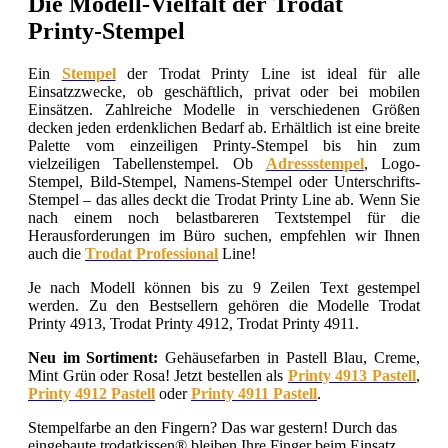
Die Modell-Vielfalt der Trodat
Printy-Stempel
Ein
Stempel
der Trodat Printy Line ist ideal für alle
Einsatzzwecke, ob geschäftlich, privat oder bei mobilen
Einsätzen. Zahlreiche Modelle in verschiedenen Größen
decken jeden erdenklichen Bedarf ab. Erhältlich ist eine breite
Palette vom einzeiligen Printy-Stempel bis hin zum
vielzeiligen Tabellenstempel. Ob
Adressstempel
, Logo-
Stempel, Bild-Stempel, Namens-Stempel oder Unterschrifts-
Stempel – das alles deckt die Trodat Printy Line ab. Wenn Sie
nach einem noch belastbareren Textstempel für die
Herausforderungen im Büro suchen, empfehlen wir Ihnen
auch die
Trodat Professional
Line!
Je nach Modell können bis zu 9 Zeilen Text gestempel
werden. Zu den Bestsellern gehören die Modelle Trodat
Printy 4913, Trodat Printy 4912, Trodat Printy 4911.
Neu im Sortiment:
Gehäusefarben in Pastell Blau, Creme,
Mint Grün oder Rosa! Jetzt bestellen als
Printy 4913 Pastell
,
Printy 4912 Pastell
oder
Printy 4911 Pastell
.
Stempelfarbe an den Fingern? Das war gestern! Durch das
eingebaute trodatkissen® bleiben Ihre Finger beim Einsatz