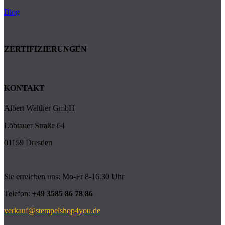
Blog
ZERTIFIZIERUNGEN
KONTAKT
Albert Walther GmbH
Löbtauer Straße 64
01159 Dresden
Sie erreichen uns: Mo-Fr 8-16.30 Uhr
Telefon:
+49 3585 86 78 86
verkauf@stempelshop4you.de