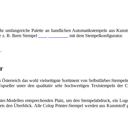
r umfangreiche Palette an handlichen Au­to­ma­tik­stem­peln aus Kunst
 z. B. Ihren Stempel
Colop Printer 40
mit dem Stempelkonfigurator.
.
er
s Österreich das wohl vielseitigste Sortiment von Selbstfärber-Stempe
opseller unter den qualitativ sehr hochwertigen Textstempeln der 
nter-Modellen entsprechenden Platz, um den Stempelabdruck, ein Lo
stets den Überblick. Alle Colop Printer-Stempel werden aus Kunststoff