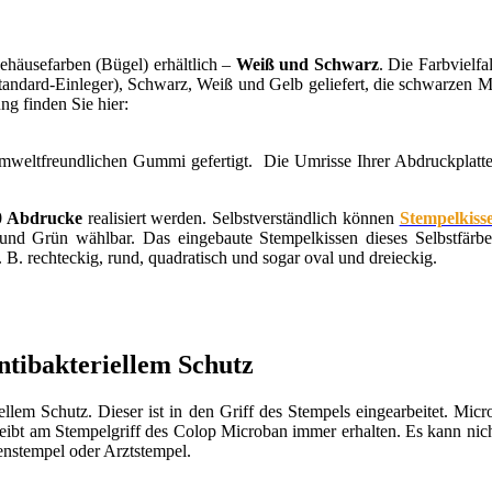
häusefarben (Bügel) erhältlich –
Weiß und Schwarz
. Die Farbvielf
tandard-Einleger), Schwarz, Weiß und Gelb geliefert, die schwarzen Mo
ng finden Sie hier:
umweltfreundlichen Gummi gefertigt. Die Umrisse Ihrer Abdruckplatten
00 Abdrucke
realisiert werden. Selbstverständlich können
Stempelkiss
nd Grün wählbar. Das eingebaute Stempelkissen dieses Selbstfärbers
 B. rechteckig, rund, quadratisch und sogar oval und dreieckig.
ntibakteriellem Schutz
iellem Schutz. Dieser ist in den Griff des Stempels eingearbeitet. Mi
leibt am Stempelgriff des Colop Microban immer erhalten. Es kann ni
menstempel oder Arztstempel.