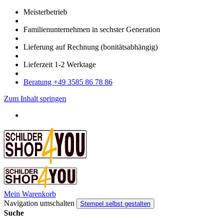
Meister­betrieb
Familien­unter­nehmen in sechster Gene­ration
Lieferung auf Rech­nung
(bonitätsabhängig)
Liefer­zeit
1-2
Werk­tage
Bera­tung +49 3585 86 78 86
Zum Inhalt springen
Mein Warenkorb
Navigation umschalten
Stempel selbst gestalten
Suche